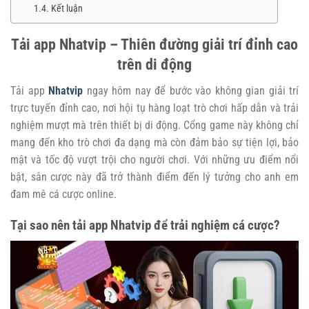
Kết luận
Tải app Nhatvip – Thiên đường giải trí đỉnh cao
trên di động
Tải app
Nhatvip
ngay hôm nay để bước vào không gian giải trí
trực tuyến đỉnh cao, nơi hội tụ hàng loạt trò chơi hấp dẫn và trải
nghiệm mượt mà trên thiết bị di động. Cổng game này không chỉ
mang đến kho trò chơi đa dạng mà còn đảm bảo sự tiện lợi, bảo
mật và tốc độ vượt trội cho người chơi. Với những ưu điểm nổi
bật, sân cược này đã trở thành điểm đến lý tưởng cho anh em
đam mê cá cược online.
Tại sao nên tải app Nhatvip để trải nghiệm cá cược?