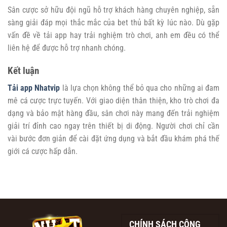
Sân cược sở hữu đội ngũ hỗ trợ khách hàng chuyên nghiệp, sẵn
sàng giải đáp mọi thắc mắc của bet thủ bất kỳ lúc nào. Dù gặp
vấn đề về tải app hay trải nghiệm trò chơi, anh em đều có thể
liên hệ để được hỗ trợ nhanh chóng.
Kết luận
Tải app Nhatvip
là lựa chọn không thể bỏ qua cho những ai đam
mê cá cược trực tuyến. Với giao diện thân thiện, kho trò chơi đa
dạng và bảo mật hàng đầu, sân chơi này mang đến trải nghiệm
giải trí đỉnh cao ngay trên thiết bị di động. Người chơi chỉ cần
vài bước đơn giản để cài đặt ứng dụng và bắt đầu khám phá thế
giới cá cược hấp dẫn.
CHÍNH SÁCH CÔNG