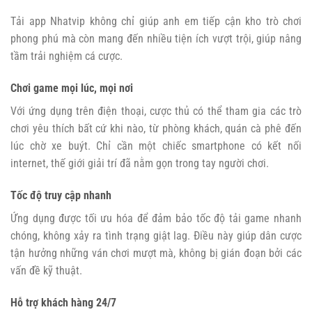
Tải app Nhatvip không chỉ giúp anh em tiếp cận kho trò chơi
phong phú mà còn mang đến nhiều tiện ích vượt trội, giúp nâng
tầm trải nghiệm cá cược.
Chơi game mọi lúc, mọi nơi
Với ứng dụng trên điện thoại, cược thủ có thể tham gia các trò
chơi yêu thích bất cứ khi nào, từ phòng khách, quán cà phê đến
lúc chờ xe buýt. Chỉ cần một chiếc smartphone có kết nối
internet, thế giới giải trí đã nằm gọn trong tay người chơi.
Tốc độ truy cập nhanh
Ứng dụng được tối ưu hóa để đảm bảo tốc độ tải game nhanh
chóng, không xảy ra tình trạng giật lag. Điều này giúp dân cược
tận hưởng những ván chơi mượt mà, không bị gián đoạn bởi các
vấn đề kỹ thuật.
Hỗ trợ khách hàng 24/7