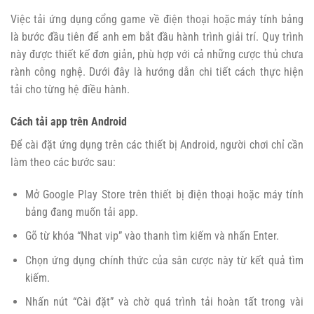
Việc tải ứng dụng cổng game về điện thoại hoặc máy tính bảng
là bước đầu tiên để anh em bắt đầu hành trình giải trí. Quy trình
này được thiết kế đơn giản, phù hợp với cả những cược thủ chưa
rành công nghệ. Dưới đây là hướng dẫn chi tiết cách thực hiện
tải cho từng hệ điều hành.
Cách tải app trên Android
Để cài đặt ứng dụng trên các thiết bị Android, người chơi chỉ cần
làm theo các bước sau:
Mở Google Play Store trên thiết bị điện thoại hoặc máy tính
bảng đang muốn tải app.
Gõ từ khóa “Nhat vip” vào thanh tìm kiếm và nhấn Enter.
Chọn ứng dụng chính thức của sân cược này từ kết quả tìm
kiếm.
Nhấn nút “Cài đặt” và chờ quá trình tải hoàn tất trong vài