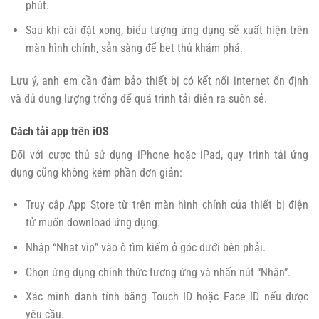
phút.
Sau khi cài đặt xong, biểu tượng ứng dụng sẽ xuất hiện trên
màn hình chính, sẵn sàng để bet thủ khám phá.
Lưu ý, anh em cần đảm bảo thiết bị có kết nối internet ổn định
và đủ dung lượng trống để quá trình tải diễn ra suôn sẻ.
Cách tải app trên iOS
Đối với cược thủ sử dụng iPhone hoặc iPad, quy trình tải ứng
dụng cũng không kém phần đơn giản:
Truy cập App Store từ trên màn hình chính của thiết bị điện
tử muốn download ứng dụng.
Nhập “Nhat vip” vào ô tìm kiếm ở góc dưới bên phải.
Chọn ứng dụng chính thức tương ứng và nhấn nút “Nhận”.
Xác minh danh tính bằng Touch ID hoặc Face ID nếu được
yêu cầu.